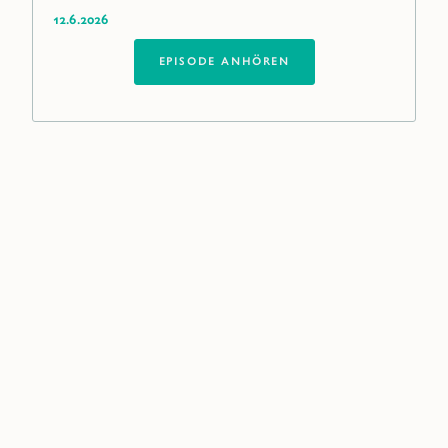
12.6.2026
EPISODE ANHÖREN
Unser globales Netzwerk in
Ihrer Nähe
Einen Posten auf der oberen oder mittleren
Managementebene neu zu besetzen, ist für
Sie kein Tagesgeschäft? Für uns schon.