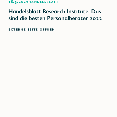
18.5.2022
Handelsblatt
Handelsblatt Research Institute: Das
sind die besten Personalberater 2022
EXTERNE SEITE ÖFFNEN
Unser globales Netzwerk in
Ihrer Nähe
Einen Posten auf der oberen oder mittleren
Managementebene neu zu besetzen, ist für