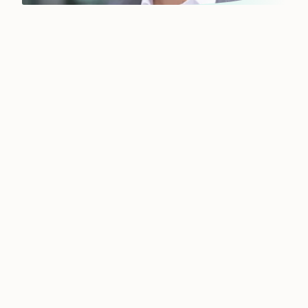
Unser globales Netzwerk in
Ihrer Nähe
Einen Posten auf der oberen oder mittleren
Managementebene neu zu besetzen, ist für
Sie kein Tagesgeschäft? Für uns schon.
Wir sind Ihr Partner auf Augenhöhe, der Sie
bei strategischen Personalentscheidungen