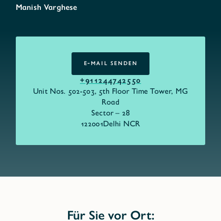
Manish Varghese
E-MAIL SENDEN
E-MAIL SENDEN
+911244742550
Unit Nos. 502-503, 5th Floor Time Tower, MG
Road
Sector – 28
122001
Delhi NCR
Für Sie vor Ort: