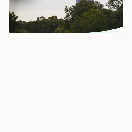
Unser globales Netzwerk in
Ihrer Nähe
Einen Posten auf der oberen oder mittleren
Managementebene neu zu besetzen, ist für
Sie kein Tagesgeschäft? Für uns schon.