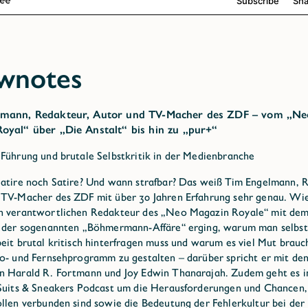
wnotes
lmann, Redakteur, Autor und TV-Macher des ZDF – vom „Ne
oyal“ über „Die Anstalt“ bis hin zu „pur+“
Führung und brutale Selbstkritik in der Medienbranche
atire noch Satire? Und wann strafbar? Das weiß Tim Engelmann, 
 TV-Macher des ZDF mit über 30 Jahren Erfahrung sehr genau. Wi
n verantwortlichen Redakteur des „Neo Magazin Royale“ mit de
 der sogenannten „Böhmermann-Affäre“ erging, warum man selbst
eit brutal kritisch hinterfragen muss und warum es viel Mut brauc
o- und Fernsehprogramm zu gestalten – darüber spricht er mit de
 Harald R. Fortmann und Joy Edwin Thanarajah. Zudem geht es in
Suits & Sneakers Podcast um die Herausforderungen und Chancen,
llen verbunden sind sowie die Bedeutung der Fehlerkultur bei der