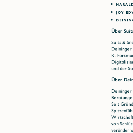
HARAL
JOY E
DEININ
Über Suit
Suits & Sn
Deininger 
R. Fortman
Digitalisi
und der S
Über Dei
Deininger 
Beratungen
Seit Gründ
Spitzenfüh
Wirtschaft
von Schlüs
verändernd