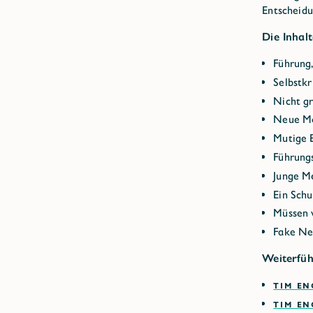
Entscheidu
Die Inhalt
Führung
Selbstkr
Nicht g
Neue Mö
Mutige E
Führung
Junge M
Ein Sch
Müssen 
Fake Ne
Weiterfüh
TIM E
TIM E