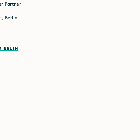
er Partner
, Berlin,
E BRUIN
.