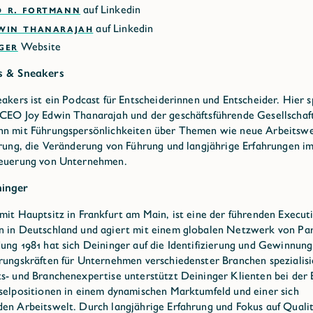
D R. FORTMANN
auf Linkedin
DWIN THANARAJAH
auf Linkedin
GER
Website
s & Sneakers
eakers ist ein Podcast für Entscheiderinnen und Entscheider. Hier 
CEO Joy Edwin Thanarajah und der geschäftsführende Gesellschaf
n mit Führungspersönlichkeiten über Themen wie neue Arbeitswe
erung, die Veränderung von Führung und langjährige Erfahrungen i
teuerung von Unternehmen.
ninger
mit Hauptsitz in Frankfurt am Main, ist eine der führenden Execut
 in Deutschland und agiert mit einem globalen Netzwerk von Pa
ung 1981 hat sich Deininger auf die Identifizierung und Gewinnun
rungskräften für Unternehmen verschiedenster Branchen spezialisi
s- und Branchenexpertise unterstützt Deininger Klienten bei der
selpositionen in einem dynamischen Marktumfeld und einer sich
en Arbeitswelt. Durch langjährige Erfahrung und Fokus auf Quali