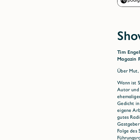
Sho
Tim Enge
Magazin R
Über Mut, 
Wann ist S
Autor und
ehemalige
Gedicht in
eigene Arb
gutes Radi
Gastgebern
Folge des 
Führungsro