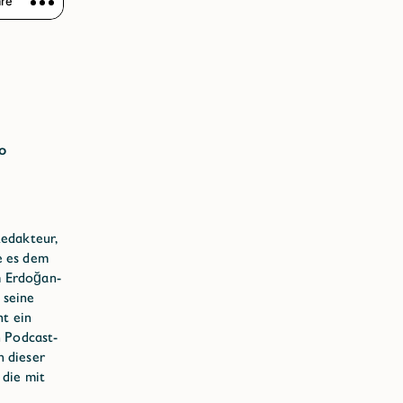
o
Redakteur,
e es dem
m Erdoğan-
 seine
ht ein
n Podcast-
 dieser
 die mit