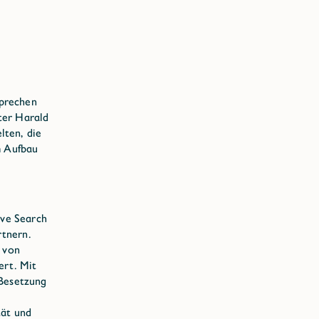
sprechen
ter Harald
lten, die
m Aufbau
ive Search
rtnern.
g von
ert. Mit
 Besetzung
tät und