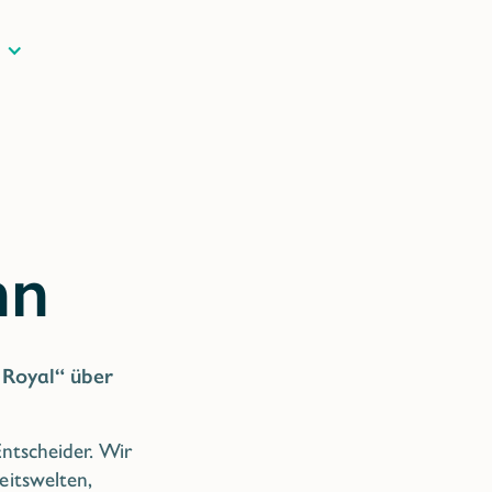
E
Royal“ über
Entscheider. Wir
itswelten,