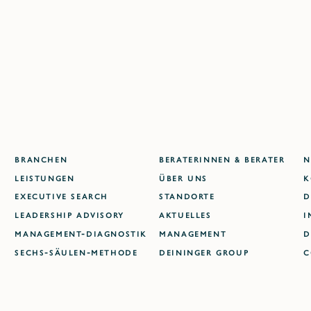
BRANCHEN
BERATERINNEN & BERATER
N
LEISTUNGEN
ÜBER UNS
K
EXECUTIVE SEARCH
STANDORTE
D
LEADERSHIP ADVISORY
AKTUELLES
I
MANAGEMENT-DIAGNOSTIK
MANAGEMENT
D
SECHS-SÄULEN-METHODE
DEININGER GROUP
C