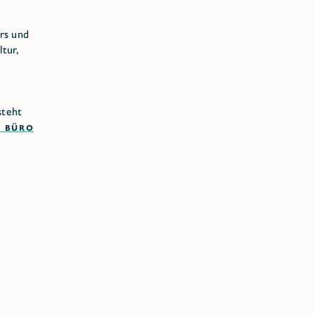
rs und
tur,
steht
 BÜRO