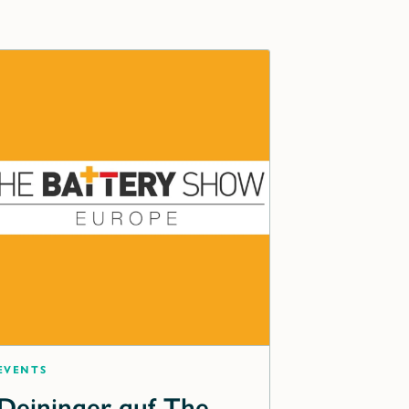
Events
Deininger auf The