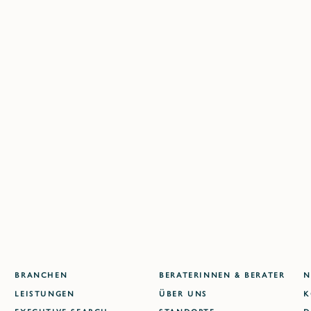
Kontaktieren Sie uns direkt an einem unserer Standorte:
BERLIN
DÜSSELDORF
FRANKFURT
HAMBURG
SHANGHAI
LONDON
DELHI NCR
MUMBAI
WARSCHAU
DUBAI
ATLANTA
BRANCHEN
BERATERINNEN & BERATER
N
LEISTUNGEN
ÜBER UNS
K
EXECUTIVE SEARCH
STANDORTE
D