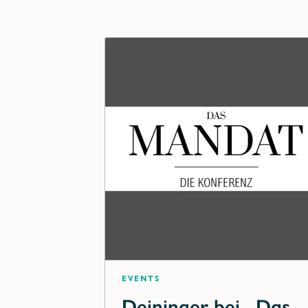
Events
Deininger bei „Das