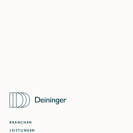
SHANGHAI
LONDON
DELHI NCR
MUMBAI
WARSCHAU
DUBAI
ATLANTA
BRANCHEN
LEISTUNGEN