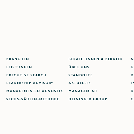
BRANCHEN
BERATERINNEN & BERATER
N
LEISTUNGEN
ÜBER UNS
K
EXECUTIVE SEARCH
STANDORTE
D
LEADERSHIP ADVISORY
AKTUELLES
I
MANAGEMENT-DIAGNOSTIK
MANAGEMENT
D
SECHS-SÄULEN-METHODE
DEININGER GROUP
C