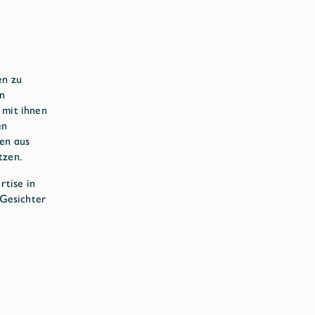
en zu
rn
 mit ihnen
en
den aus
tzen.
rtise in
 Gesichter