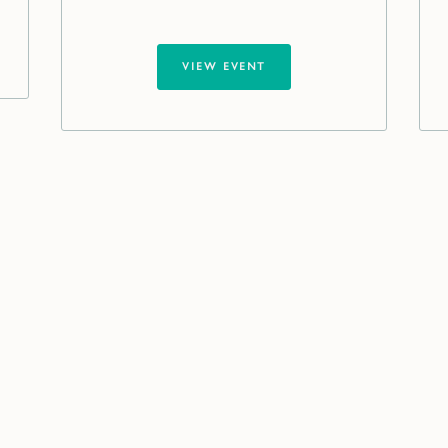
VIEW EVENT
VIEW EVENT
Our global network near you
ing a new position at senior or middle management level is n
everyday task for you? It is for us.
your partner on equal footing, assisting you in making strategic p